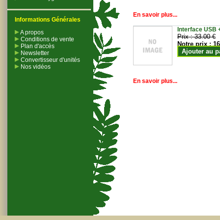
En savoir plus...
Informations Générales
Interface USB +
A propos
Prix :
33.00 €
Conditions de vente
Notre prix :
16
Plan d'accès
Ajouter au p
Newsletter
Convertisseur d'unités
Nos vidéos
En savoir plus...