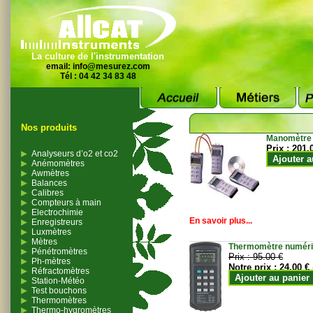
La culture de l'instrumentation
email:
info@mesurez.com
Tél : 04 42 34 83 48
Nos produits
Manomètre
Prix :
201.
Analyseurs d’o2 et co2
Ajouter a
Anémomètres
Awmètres
Balances
Calibres
Compteurs à main
Electrochimie
En savoir plus...
Enregistreurs
Luxmètres
Mètres
Thermomètre numériqu
Pénétromètres
Prix :
95.00 €
Ph-mètres
Notre prix :
24.00 €
Réfractomètres
Ajouter au panier
Station-Météo
Test bouchons
Thermomètres
Thermo-hygromètres