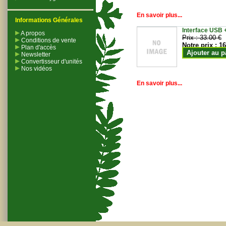
En savoir plus...
Informations Générales
Interface USB +
A propos
Prix :
33.00 €
Conditions de vente
Notre prix :
16
Plan d'accès
Ajouter au p
Newsletter
Convertisseur d'unités
Nos vidéos
En savoir plus...