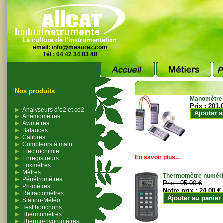
La culture de l'instrumentation
email:
info@mesurez.com
Tél : 04 42 34 83 48
Nos produits
Manomètre
Prix :
201.
Analyseurs d’o2 et co2
Ajouter a
Anémomètres
Awmètres
Balances
Calibres
Compteurs à main
Electrochimie
En savoir plus...
Enregistreurs
Luxmètres
Mètres
Thermomètre numériqu
Pénétromètres
Prix :
95.00 €
Ph-mètres
Notre prix :
24.00 €
Réfractomètres
Ajouter au panier
Station-Météo
Test bouchons
Thermomètres
Thermo-hygromètres