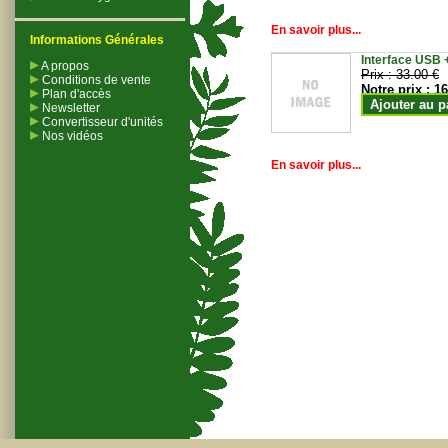
En savoir plus...
Informations Générales
Interface USB +
A propos
Prix :
33.00 €
Conditions de vente
Notre prix :
16
Plan d'accès
Ajouter au p
Newsletter
Convertisseur d'unités
Nos vidéos
En savoir plus...