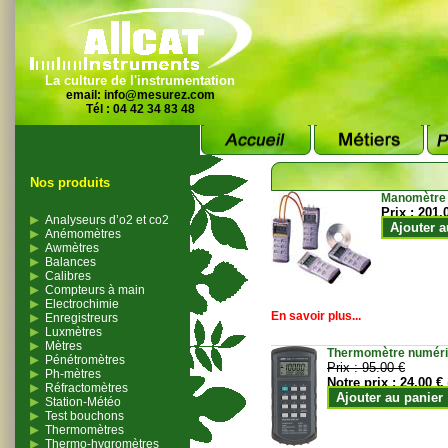
La culture de l'instrumentation
email:
info@mesurez.com
Tél : 04 42 34 83 48
Nos produits
Manomètre
Prix :
201.
Analyseurs d’o2 et co2
Ajouter a
Anémomètres
Awmètres
Balances
Calibres
Compteurs à main
Electrochimie
En savoir plus...
Enregistreurs
Luxmètres
Mètres
Thermomètre numériqu
Pénétromètres
Prix :
95.00 €
Ph-mètres
Notre prix :
24.00 €
Réfractomètres
Ajouter au panier
Station-Météo
Test bouchons
Thermomètres
Thermo-hygromètres