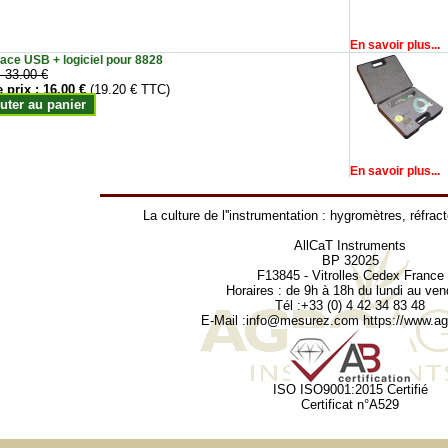
En savoir plus...
face USB + logiciel pour 8828
:
33.00 €
e prix :
16.00 €
(19.20 € TTC)
uter au panier
En savoir plus...
La culture de l''instrumentation :
hygromètres
,
réfrac
AllCaT Instruments
BP 32025
F13845 - Vitrolles Cedex France
Horaires : de 9h à 18h du lundi au ven
Tél :+33 (0) 4 42 34 83 48
E-Mail :
info@mesurez.com
https://www.agr
ISO ISO9001:2015 Certifié
Certificat n°A529