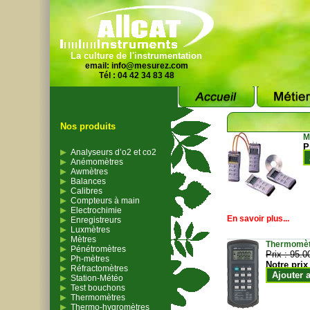
La culture de l'instrumentation
email:
info@mesurez.com
Tél : 04 42 34 83 48
Nos produits
M
P
Analyseurs d’o2 et co2
Anémomètres
Awmètres
Balances
Calibres
Compteurs à main
Electrochimie
En savoir plus...
Enregistreurs
Luxmètres
Mètres
Thermomètr
Pénétromètres
Prix :
95.0
Ph-mètres
Notre prix
Réfractomètres
Ajouter 
Station-Météo
Test bouchons
Thermomètres
Thermo-hygromètres