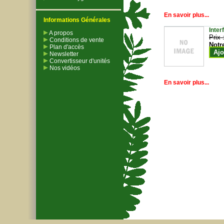
En savoir plus...
Informations Générales
Inter
A propos
Prix 
Conditions de vente
Notr
Plan d'accès
Ajo
Newsletter
Convertisseur d'unités
Nos vidéos
En savoir plus...