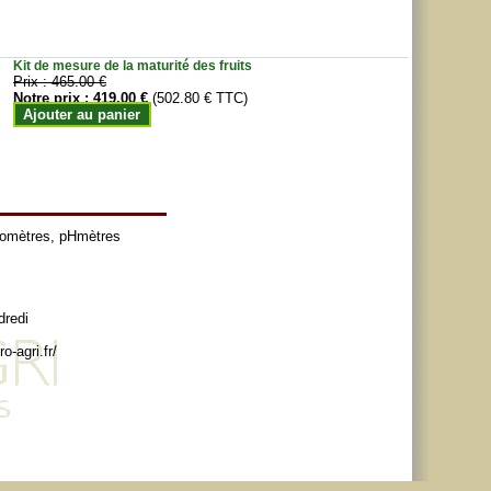
Kit de mesure de la maturité des fruits
Prix :
465.00 €
Notre prix :
419.00 €
(502.80 € TTC)
Ajouter au panier
tomètres
,
pHmètres
dredi
o-agri.fr/