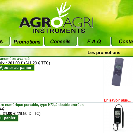
Les promotions
anomètre avancé
rix :
201.00 €
(241.20 € TTC)
Ajouter au panier
En savoir plus...
e numérique portable, type K/J, à double entrées
0 €
 :
24.00 €
(28.80 € TTC)
au panier