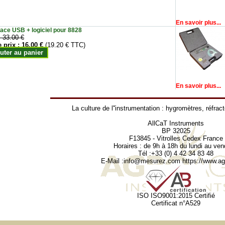
En savoir plus...
face USB + logiciel pour 8828
:
33.00 €
e prix :
16.00 €
(19.20 € TTC)
uter au panier
En savoir plus...
La culture de l''instrumentation :
hygromètres
,
réfrac
AllCaT Instruments
BP 32025
F13845 - Vitrolles Cedex France
Horaires : de 9h à 18h du lundi au ven
Tél :+33 (0) 4 42 34 83 48
E-Mail :
info@mesurez.com
https://www.agr
ISO ISO9001:2015 Certifié
Certificat n°A529