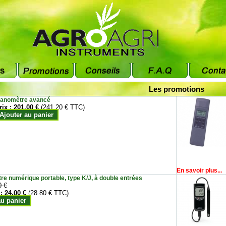
Les promotions
anomètre avancé
rix :
201.00 €
(241.20 € TTC)
Ajouter au panier
En savoir plus...
e numérique portable, type K/J, à double entrées
0 €
 :
24.00 €
(28.80 € TTC)
au panier