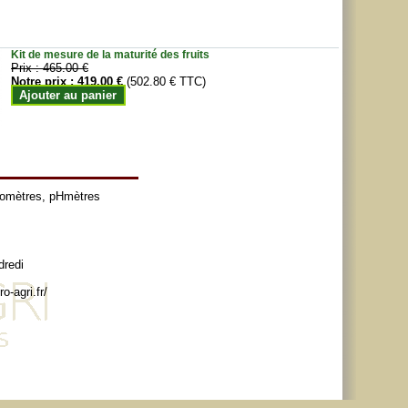
Kit de mesure de la maturité des fruits
Prix :
465.00 €
Notre prix :
419.00 €
(502.80 € TTC)
Ajouter au panier
tomètres
,
pHmètres
dredi
o-agri.fr/