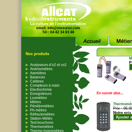
La culture de l'instrumentation
email:
info@mesurez.com
Tél : 04 42 34 83 48
Nos produits
M
P
Analyseurs d’o2 et co2
Anémomètres
Awmètres
Balances
Calibres
Compteurs à main
Electrochimie
En savoir plus...
Enregistreurs
Luxmètres
Mètres
Thermomètr
Pénétromètres
Prix :
95.0
Ph-mètres
Notre prix
Réfractomètres
Ajouter 
Station-Météo
Test bouchons
Thermomètres
Thermo-hygromètres