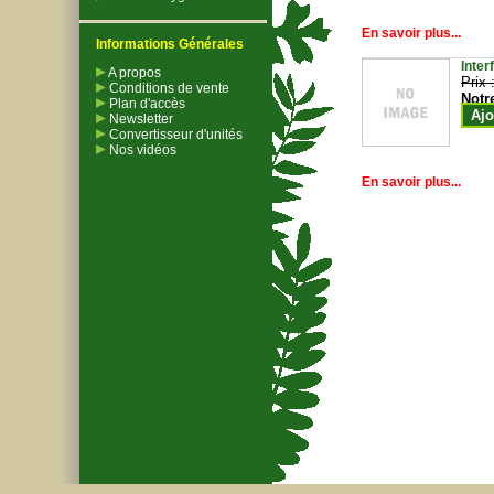
En savoir plus...
Informations Générales
Inter
A propos
Prix 
Conditions de vente
Notr
Plan d'accès
Ajo
Newsletter
Convertisseur d'unités
Nos vidéos
En savoir plus...