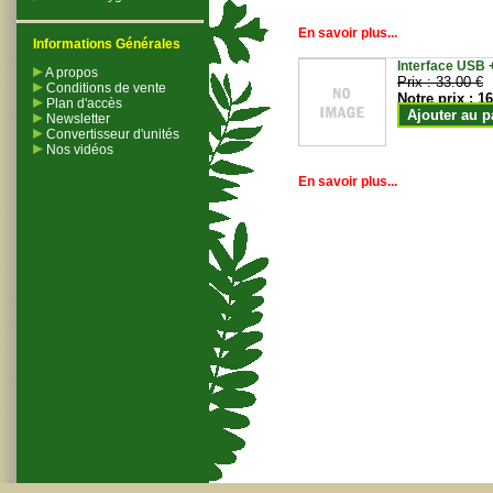
En savoir plus...
Informations Générales
Interface USB +
A propos
Prix :
33.00 €
Conditions de vente
Notre prix :
16
Plan d'accès
Ajouter au p
Newsletter
Convertisseur d'unités
Nos vidéos
En savoir plus...