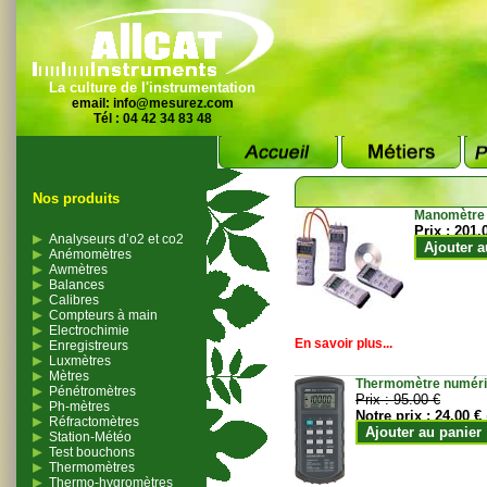
La culture de l'instrumentation
email:
info@mesurez.com
Tél : 04 42 34 83 48
Nos produits
Manomètre
Prix :
201.
Analyseurs d’o2 et co2
Ajouter a
Anémomètres
Awmètres
Balances
Calibres
Compteurs à main
Electrochimie
En savoir plus...
Enregistreurs
Luxmètres
Mètres
Thermomètre numériqu
Pénétromètres
Prix :
95.00 €
Ph-mètres
Notre prix :
24.00 €
Réfractomètres
Ajouter au panier
Station-Météo
Test bouchons
Thermomètres
Thermo-hygromètres