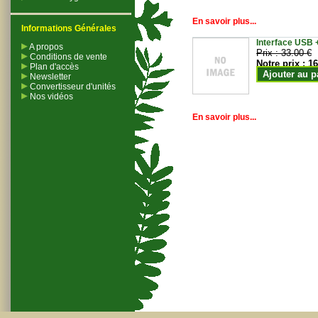
En savoir plus...
Informations Générales
Interface USB +
A propos
Prix :
33.00 €
Conditions de vente
Notre prix :
16
Plan d'accès
Ajouter au p
Newsletter
Convertisseur d'unités
Nos vidéos
En savoir plus...