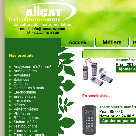
La culture de l'instrumentation
email:
info@mesurez.com
Tél : 04 42 34 83 48
Nos produits
Manomètre
Prix :
201.
Analyseurs d’o2 et co2
Ajouter a
Anémomètres
Awmètres
Balances
Calibres
Compteurs à main
Electrochimie
En savoir plus...
Enregistreurs
Luxmètres
Mètres
Thermomètre numériqu
Pénétromètres
Prix :
95.00 €
Ph-mètres
Notre prix :
24.00 €
Réfractomètres
Ajouter au panier
Station-Météo
Test bouchons
Thermomètres
Thermo-hygromètres