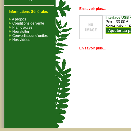
En savoir plus...
Informations Générales
Interface USB +
A propos
Prix :
33.00 €
Conditions de vente
Notre prix :
16
Plan d'accès
Ajouter au p
Newsletter
Convertisseur d'unités
Nos vidéos
En savoir plus...