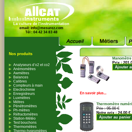
La culture de l'instrumentation
email:
info@mesurez.com
Tél : 04 42 34 83 48
Nos produits
Manomètre
Prix :
201.
Analyseurs d’o2 et co2
Ajouter a
Anémomètres
Awmètres
Balances
Calibres
Compteurs à main
Electrochimie
En savoir plus...
Enregistreurs
Luxmètres
Mètres
Thermomètre numériqu
Pénétromètres
Prix :
95.00 €
Ph-mètres
Notre prix :
24.00 €
Réfractomètres
Ajouter au panier
Station-Météo
Test bouchons
Thermomètres
Thermo-hygromètres