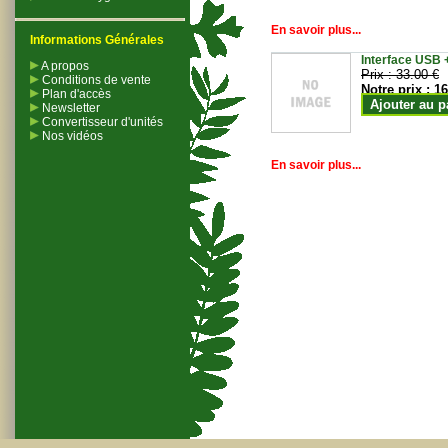
En savoir plus...
Informations Générales
Interface USB +
A propos
Prix :
33.00 €
Conditions de vente
Notre prix :
16
Plan d'accès
Ajouter au p
Newsletter
Convertisseur d'unités
Nos vidéos
En savoir plus...