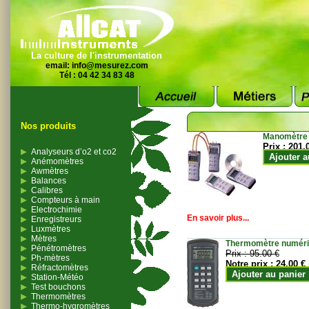
La culture de l'instrumentation
email:
info@mesurez.com
Tél : 04 42 34 83 48
Nos produits
Manomètre
Prix :
201.
Analyseurs d’o2 et co2
Ajouter a
Anémomètres
Awmètres
Balances
Calibres
Compteurs à main
Electrochimie
En savoir plus...
Enregistreurs
Luxmètres
Mètres
Thermomètre numériqu
Pénétromètres
Prix :
95.00 €
Ph-mètres
Notre prix :
24.00 €
Réfractomètres
Ajouter au panier
Station-Météo
Test bouchons
Thermomètres
Thermo-hygromètres