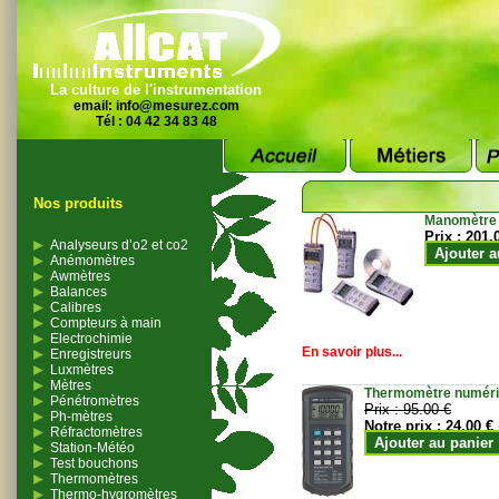
La culture de l'instrumentation
email:
info@mesurez.com
Tél : 04 42 34 83 48
Nos produits
Manomètre
Prix :
201.
Analyseurs d’o2 et co2
Ajouter a
Anémomètres
Awmètres
Balances
Calibres
Compteurs à main
Electrochimie
En savoir plus...
Enregistreurs
Luxmètres
Mètres
Thermomètre numériqu
Pénétromètres
Prix :
95.00 €
Ph-mètres
Notre prix :
24.00 €
Réfractomètres
Ajouter au panier
Station-Météo
Test bouchons
Thermomètres
Thermo-hygromètres