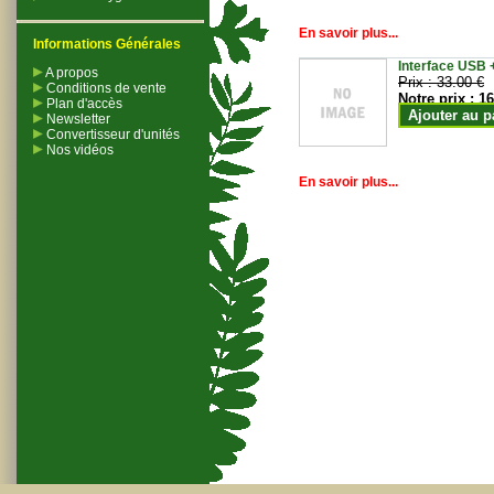
En savoir plus...
Informations Générales
Interface USB +
A propos
Prix :
33.00 €
Conditions de vente
Notre prix :
16
Plan d'accès
Ajouter au p
Newsletter
Convertisseur d'unités
Nos vidéos
En savoir plus...