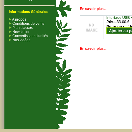
En savoir plus...
Informations Générales
Interface USB +
A propos
Prix :
33.00 €
Conditions de vente
Notre prix :
16
Plan d'accès
Ajouter au p
Newsletter
Convertisseur d'unités
Nos vidéos
En savoir plus...