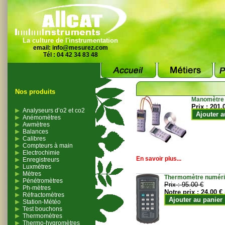
La culture de l'instrumentation
email:
info@mesurez.com
Tél : 04 42 34 83 48
Nos produits
Manomètre
Prix :
201.
Analyseurs d’o2 et co2
Ajouter a
Anémomètres
Awmètres
Balances
Calibres
Compteurs à main
Electrochimie
En savoir plus...
Enregistreurs
Luxmètres
Mètres
Thermomètre numériqu
Pénétromètres
Prix :
95.00 €
Ph-mètres
Notre prix :
24.00 €
Réfractomètres
Ajouter au panier
Station-Météo
Test bouchons
Thermomètres
Thermo-hygromètres