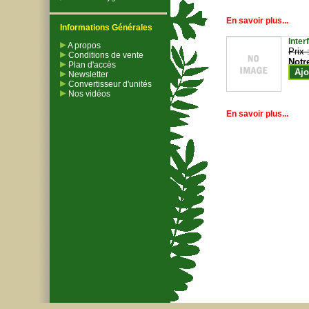
En savoir plus...
Informations Générales
Inter
A propos
Prix 
Conditions de vente
Notr
Plan d'accès
Ajo
Newsletter
Convertisseur d'unités
Nos vidéos
En savoir plus...