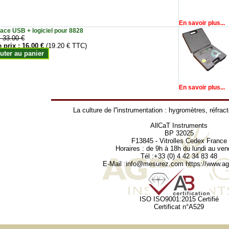
En savoir plus...
face USB + logiciel pour 8828
:
33.00 €
e prix :
16.00 €
(19.20 € TTC)
uter au panier
En savoir plus...
La culture de l''instrumentation :
hygromètres
,
réfrac
AllCaT Instruments
BP 32025
F13845 - Vitrolles Cedex France
Horaires : de 9h à 18h du lundi au ven
Tél :+33 (0) 4 42 34 83 48
E-Mail :
info@mesurez.com
https://www.agr
ISO ISO9001:2015 Certifié
Certificat n°A529