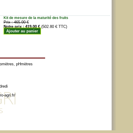
Kit de mesure de la maturité des fruits
Prix :
465.00 €
Notre prix :
419.00 €
(502.80 € TTC)
Ajouter au panier
tomètres
,
pHmètres
dredi
o-agri.fr/