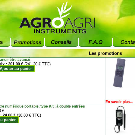
Les promotions
anomètre avancé
rix :
201.00 €
(241.20 € TTC)
Ajouter au panier
En savoir plus...
e numérique portable, type K/J, à double entrées
0 €
 :
24.00 €
(28.80 € TTC)
au panier