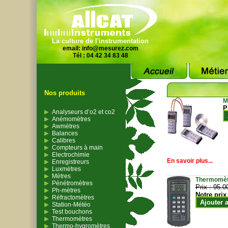
La culture de l'instrumentation
email:
info@mesurez.com
Tél : 04 42 34 83 48
Nos produits
M
P
Analyseurs d’o2 et co2
Anémomètres
Awmètres
Balances
Calibres
Compteurs à main
Electrochimie
En savoir plus...
Enregistreurs
Luxmètres
Mètres
Thermomètr
Pénétromètres
Prix :
95.0
Ph-mètres
Notre prix
Réfractomètres
Ajouter 
Station-Météo
Test bouchons
Thermomètres
Thermo-hygromètres