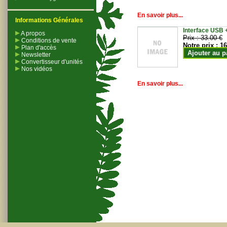
En savoir plus...
Informations Générales
Interface USB +
A propos
Prix :
33.00 €
Conditions de vente
Notre prix :
16
Plan d'accès
Ajouter au p
Newsletter
Convertisseur d'unités
Nos vidéos
En savoir plus...