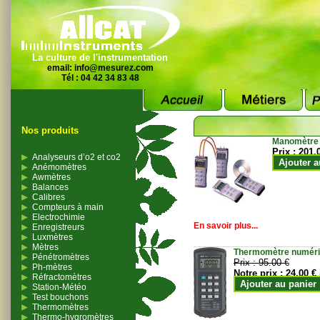
La culture de l'instrumentation
email:
info@mesurez.com
Tél : 04 42 34 83 48
Nos produits
Manomètre
Prix :
201.
Analyseurs d’o2 et co2
Ajouter a
Anémomètres
Awmètres
Balances
Calibres
Compteurs à main
Electrochimie
En savoir plus...
Enregistreurs
Luxmètres
Mètres
Thermomètre numériqu
Pénétromètres
Prix :
95.00 €
Ph-mètres
Notre prix :
24.00 €
Réfractomètres
Ajouter au panier
Station-Météo
Test bouchons
Thermomètres
Thermo-hygromètres