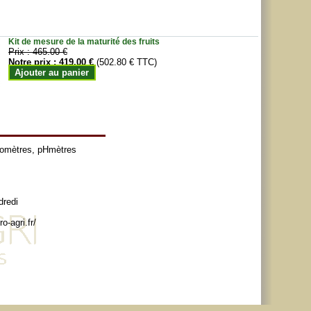
Kit de mesure de la maturité des fruits
Prix :
465.00 €
Notre prix :
419.00 €
(502.80 € TTC)
Ajouter au panier
tomètres
,
pHmètres
dredi
o-agri.fr/