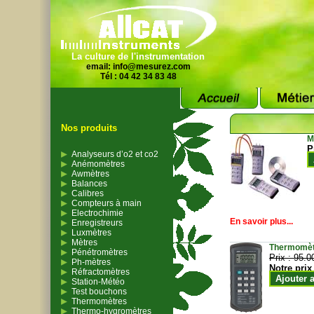
La culture de l'instrumentation
email:
info@mesurez.com
Tél : 04 42 34 83 48
Nos produits
M
P
Analyseurs d’o2 et co2
Anémomètres
Awmètres
Balances
Calibres
Compteurs à main
Electrochimie
En savoir plus...
Enregistreurs
Luxmètres
Mètres
Thermomètr
Pénétromètres
Prix :
95.0
Ph-mètres
Notre prix
Réfractomètres
Ajouter 
Station-Météo
Test bouchons
Thermomètres
Thermo-hygromètres