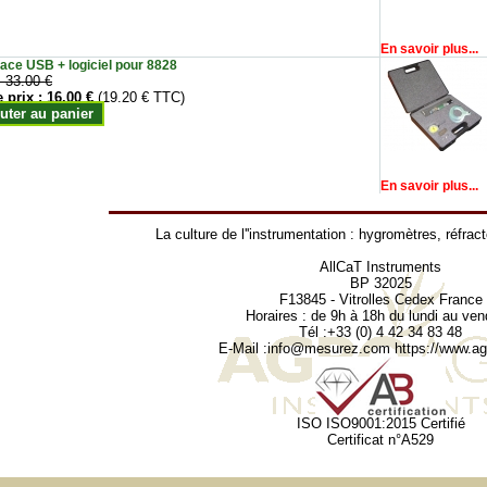
En savoir plus...
face USB + logiciel pour 8828
:
33.00 €
e prix :
16.00 €
(19.20 € TTC)
uter au panier
En savoir plus...
La culture de l''instrumentation :
hygromètres
,
réfrac
AllCaT Instruments
BP 32025
F13845 - Vitrolles Cedex France
Horaires : de 9h à 18h du lundi au ven
Tél :+33 (0) 4 42 34 83 48
E-Mail :
info@mesurez.com
https://www.agr
ISO ISO9001:2015 Certifié
Certificat n°A529