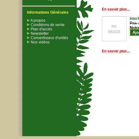
En savoir plus...
Informations Générales
Inter
A propos
Prix 
Conditions de vente
Notr
Plan d'accès
Ajo
Newsletter
Convertisseur d'unités
Nos vidéos
En savoir plus...