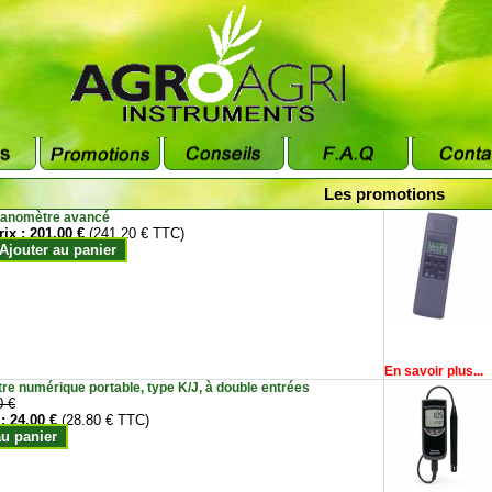
Les promotions
anomètre avancé
rix :
201.00 €
(241.20 € TTC)
Ajouter au panier
En savoir plus...
e numérique portable, type K/J, à double entrées
0 €
 :
24.00 €
(28.80 € TTC)
au panier