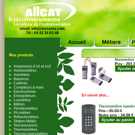
La culture de l'instrumentation
email:
info@mesurez.com
Tél : 04 42 34 83 48
Nos produits
Manomètre
Prix :
201.
Analyseurs d’o2 et co2
Ajouter a
Anémomètres
Awmètres
Balances
Calibres
Compteurs à main
Electrochimie
En savoir plus...
Enregistreurs
Luxmètres
Mètres
Thermomètre numériqu
Pénétromètres
Prix :
95.00 €
Ph-mètres
Notre prix :
24.00 €
Réfractomètres
Ajouter au panier
Station-Météo
Test bouchons
Thermomètres
Thermo-hygromètres