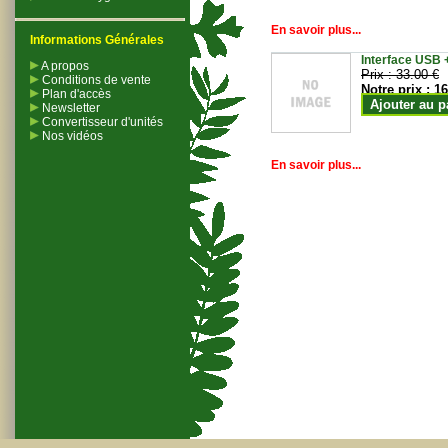
En savoir plus...
Informations Générales
Interface USB +
A propos
Prix :
33.00 €
Conditions de vente
Notre prix :
16
Plan d'accès
Ajouter au p
Newsletter
Convertisseur d'unités
Nos vidéos
En savoir plus...