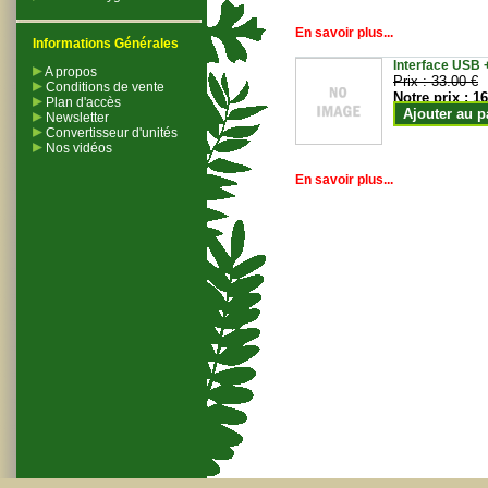
En savoir plus...
Informations Générales
Interface USB +
A propos
Prix :
33.00 €
Conditions de vente
Notre prix :
16
Plan d'accès
Ajouter au p
Newsletter
Convertisseur d'unités
Nos vidéos
En savoir plus...