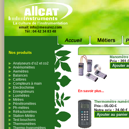
La culture de l'instrumentation
email:
info@mesurez.com
Tél : 04 42 34 83 48
Nos produits
Manomètre
Prix :
201.
Analyseurs d’o2 et co2
Ajouter a
Anémomètres
Awmètres
Balances
Calibres
Compteurs à main
Electrochimie
En savoir plus...
Enregistreurs
Luxmètres
Mètres
Thermomètre numériqu
Pénétromètres
Prix :
95.00 €
Ph-mètres
Notre prix :
24.00 €
Réfractomètres
Ajouter au panier
Station-Météo
Test bouchons
Thermomètres
Thermo-hygromètres