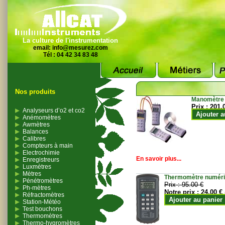
La culture de l'instrumentation
email:
info@mesurez.com
Tél : 04 42 34 83 48
Nos produits
Manomètre
Prix :
201.
Analyseurs d’o2 et co2
Ajouter a
Anémomètres
Awmètres
Balances
Calibres
Compteurs à main
Electrochimie
En savoir plus...
Enregistreurs
Luxmètres
Mètres
Thermomètre numériqu
Pénétromètres
Prix :
95.00 €
Ph-mètres
Notre prix :
24.00 €
Réfractomètres
Ajouter au panier
Station-Météo
Test bouchons
Thermomètres
Thermo-hygromètres