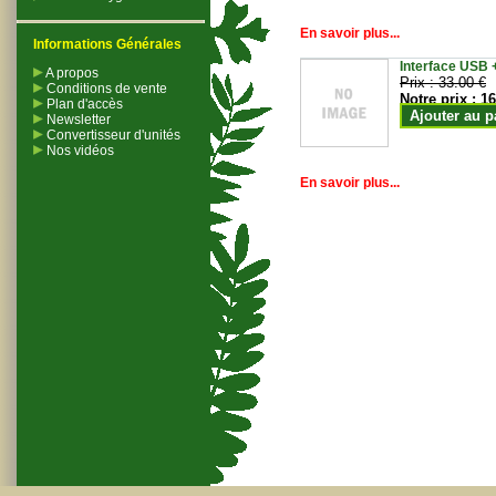
En savoir plus...
Informations Générales
Interface USB +
A propos
Prix :
33.00 €
Conditions de vente
Notre prix :
16
Plan d'accès
Ajouter au p
Newsletter
Convertisseur d'unités
Nos vidéos
En savoir plus...