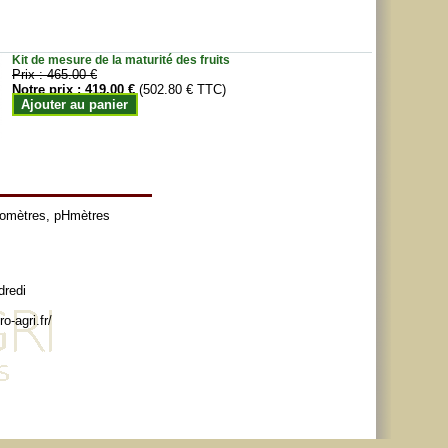
Kit de mesure de la maturité des fruits
Prix :
465.00 €
Notre prix :
419.00 €
(502.80 € TTC)
Ajouter au panier
tomètres
,
pHmètres
dredi
o-agri.fr/