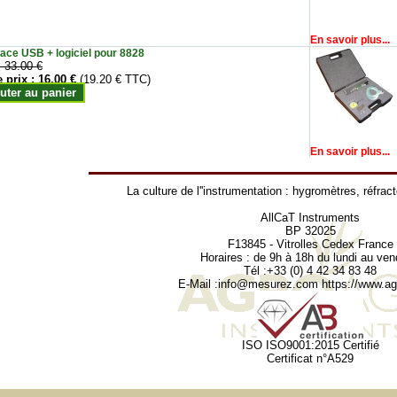
En savoir plus...
face USB + logiciel pour 8828
:
33.00 €
e prix :
16.00 €
(19.20 € TTC)
uter au panier
En savoir plus...
La culture de l''instrumentation :
hygromètres
,
réfrac
AllCaT Instruments
BP 32025
F13845 - Vitrolles Cedex France
Horaires : de 9h à 18h du lundi au ven
Tél :+33 (0) 4 42 34 83 48
E-Mail :
info@mesurez.com
https://www.agr
ISO ISO9001:2015 Certifié
Certificat n°A529