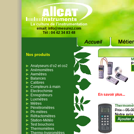
La culture de l'instrumentation
email:
info@mesurez.com
Tél : 04 42 34 83 48
Nos produits
M
P
Analyseurs d’o2 et co2
Anémomètres
Awmètres
Balances
Calibres
Compteurs à main
Electrochimie
En savoir plus...
Enregistreurs
Luxmètres
Mètres
Thermomètr
Pénétromètres
Prix :
95.0
Ph-mètres
Notre prix
Réfractomètres
Ajouter 
Station-Météo
Test bouchons
Thermomètres
Thermo-hygromètres