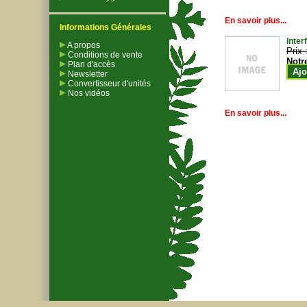
En savoir plus...
Informations Générales
Inter
A propos
Prix 
Conditions de vente
Notr
Plan d'accès
Ajo
Newsletter
Convertisseur d'unités
Nos vidéos
En savoir plus...