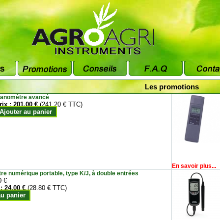
Les promotions
anomètre avancé
rix :
201.00 €
(241.20 € TTC)
Ajouter au panier
En savoir plus...
e numérique portable, type K/J, à double entrées
0 €
 :
24.00 €
(28.80 € TTC)
au panier