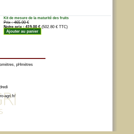
Kit de mesure de la maturité des fruits
Prix :
465.00 €
Notre prix :
419.00 €
(502.80 € TTC)
Ajouter au panier
tomètres
,
pHmètres
dredi
o-agri.fr/