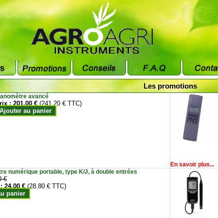
Les promotions
anomètre avancé
rix :
201.00 €
(241.20 € TTC)
Ajouter au panier
En savoir plus...
e numérique portable, type K/J, à double entrées
0 €
 :
24.00 €
(28.80 € TTC)
au panier