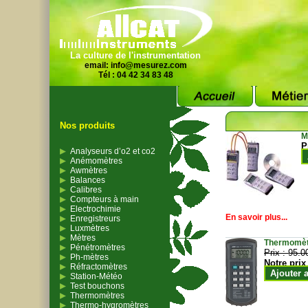
La culture de l'instrumentation
email:
info@mesurez.com
Tél : 04 42 34 83 48
Nos produits
M
P
Analyseurs d’o2 et co2
Anémomètres
Awmètres
Balances
Calibres
Compteurs à main
Electrochimie
En savoir plus...
Enregistreurs
Luxmètres
Mètres
Thermomètr
Pénétromètres
Prix :
95.0
Ph-mètres
Notre prix
Réfractomètres
Ajouter 
Station-Météo
Test bouchons
Thermomètres
Thermo-hygromètres