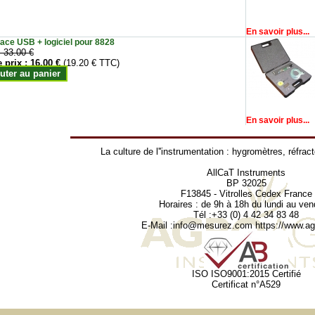
En savoir plus...
face USB + logiciel pour 8828
:
33.00 €
e prix :
16.00 €
(19.20 € TTC)
uter au panier
En savoir plus...
La culture de l''instrumentation :
hygromètres
,
réfrac
AllCaT Instruments
BP 32025
F13845 - Vitrolles Cedex France
Horaires : de 9h à 18h du lundi au ven
Tél :+33 (0) 4 42 34 83 48
E-Mail :
info@mesurez.com
https://www.agr
ISO ISO9001:2015 Certifié
Certificat n°A529