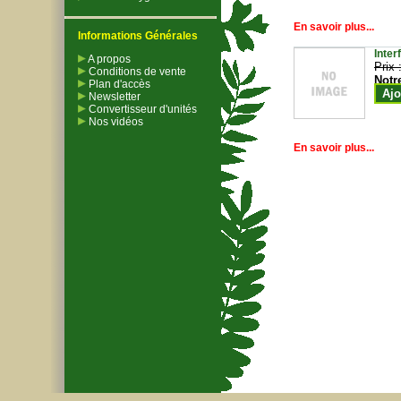
En savoir plus...
Informations Générales
Inter
A propos
Prix 
Conditions de vente
Notr
Plan d'accès
Ajo
Newsletter
Convertisseur d'unités
Nos vidéos
En savoir plus...