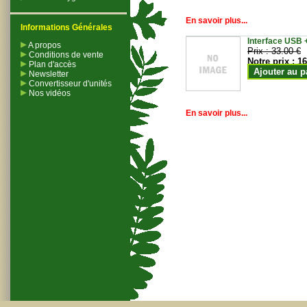
En savoir plus...
Informations Générales
Interface USB +
A propos
Prix :
33.00 €
Conditions de vente
Notre prix :
16
Plan d'accès
Ajouter au p
Newsletter
Convertisseur d'unités
Nos vidéos
En savoir plus...