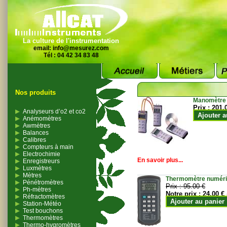
La culture de l'instrumentation
email:
info@mesurez.com
Tél : 04 42 34 83 48
Nos produits
Manomètre
Prix :
201.
Analyseurs d’o2 et co2
Ajouter a
Anémomètres
Awmètres
Balances
Calibres
Compteurs à main
Electrochimie
En savoir plus...
Enregistreurs
Luxmètres
Mètres
Thermomètre numériqu
Pénétromètres
Prix :
95.00 €
Ph-mètres
Notre prix :
24.00 €
Réfractomètres
Ajouter au panier
Station-Météo
Test bouchons
Thermomètres
Thermo-hygromètres