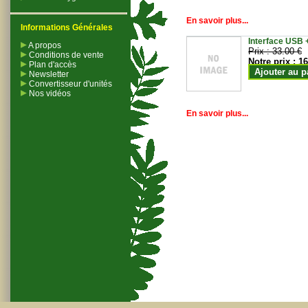
En savoir plus...
Informations Générales
Interface USB +
A propos
Prix :
33.00 €
Conditions de vente
Notre prix :
16
Plan d'accès
Ajouter au p
Newsletter
Convertisseur d'unités
Nos vidéos
En savoir plus...