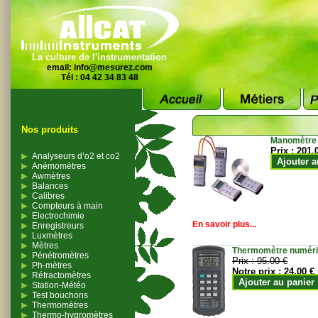
La culture de l'instrumentation
email:
info@mesurez.com
Tél : 04 42 34 83 48
Nos produits
Manomètre
Prix :
201.
Analyseurs d’o2 et co2
Ajouter a
Anémomètres
Awmètres
Balances
Calibres
Compteurs à main
Electrochimie
En savoir plus...
Enregistreurs
Luxmètres
Mètres
Thermomètre numériqu
Pénétromètres
Prix :
95.00 €
Ph-mètres
Notre prix :
24.00 €
Réfractomètres
Ajouter au panier
Station-Météo
Test bouchons
Thermomètres
Thermo-hygromètres