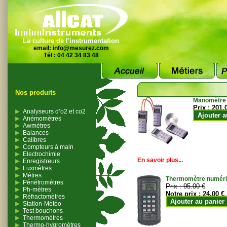
La culture de l'instrumentation
email:
info@mesurez.com
Tél : 04 42 34 83 48
Nos produits
Manomètre
Prix :
201.
Analyseurs d’o2 et co2
Ajouter a
Anémomètres
Awmètres
Balances
Calibres
Compteurs à main
Electrochimie
En savoir plus...
Enregistreurs
Luxmètres
Mètres
Thermomètre numériqu
Pénétromètres
Prix :
95.00 €
Ph-mètres
Notre prix :
24.00 €
Réfractomètres
Ajouter au panier
Station-Météo
Test bouchons
Thermomètres
Thermo-hygromètres