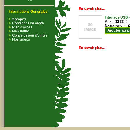
En savoir plus...
Informations Générales
Interface USB +
A propos
Prix :
33.00 €
Conditions de vente
Notre prix :
16
Plan d'accès
Ajouter au p
Newsletter
Convertisseur d'unités
Nos vidéos
En savoir plus...