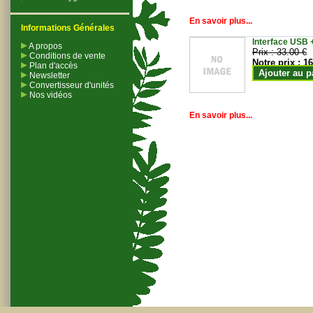
En savoir plus...
Informations Générales
Interface USB +
A propos
Prix :
33.00 €
Conditions de vente
Notre prix :
16
Plan d'accès
Ajouter au p
Newsletter
Convertisseur d'unités
Nos vidéos
En savoir plus...