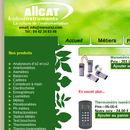
La culture de l'instrumentation
email:
info@mesurez.com
Tél : 04 42 34 83 48
Nos produits
Manomètre
Prix :
201.
Analyseurs d’o2 et co2
Ajouter a
Anémomètres
Awmètres
Balances
Calibres
Compteurs à main
Electrochimie
En savoir plus...
Enregistreurs
Luxmètres
Mètres
Thermomètre numériqu
Pénétromètres
Prix :
95.00 €
Ph-mètres
Notre prix :
24.00 €
Réfractomètres
Ajouter au panier
Station-Météo
Test bouchons
Thermomètres
Thermo-hygromètres