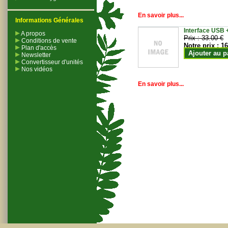
En savoir plus...
Informations Générales
Interface USB +
A propos
Prix :
33.00 €
Conditions de vente
Notre prix :
16
Plan d'accès
Ajouter au p
Newsletter
Convertisseur d'unités
Nos vidéos
En savoir plus...