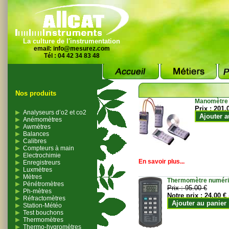
La culture de l'instrumentation
email:
info@mesurez.com
Tél : 04 42 34 83 48
Nos produits
Manomètre
Prix :
201.
Analyseurs d’o2 et co2
Ajouter a
Anémomètres
Awmètres
Balances
Calibres
Compteurs à main
Electrochimie
En savoir plus...
Enregistreurs
Luxmètres
Mètres
Thermomètre numériqu
Pénétromètres
Prix :
95.00 €
Ph-mètres
Notre prix :
24.00 €
Réfractomètres
Ajouter au panier
Station-Météo
Test bouchons
Thermomètres
Thermo-hygromètres