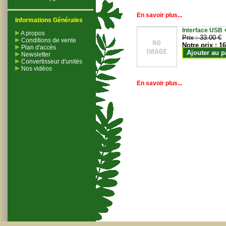
En savoir plus...
Informations Générales
Interface USB +
A propos
Prix :
33.00 €
Conditions de vente
Notre prix :
16
Plan d'accès
Ajouter au p
Newsletter
Convertisseur d'unités
Nos vidéos
En savoir plus...