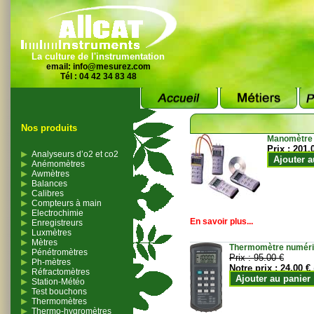
La culture de l'instrumentation
email:
info@mesurez.com
Tél : 04 42 34 83 48
Nos produits
Manomètre
Prix :
201.
Analyseurs d’o2 et co2
Ajouter a
Anémomètres
Awmètres
Balances
Calibres
Compteurs à main
Electrochimie
En savoir plus...
Enregistreurs
Luxmètres
Mètres
Thermomètre numériqu
Pénétromètres
Prix :
95.00 €
Ph-mètres
Notre prix :
24.00 €
Réfractomètres
Ajouter au panier
Station-Météo
Test bouchons
Thermomètres
Thermo-hygromètres