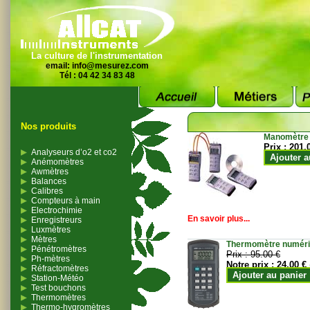
La culture de l'instrumentation
email:
info@mesurez.com
Tél : 04 42 34 83 48
Nos produits
Manomètre
Prix :
201.
Analyseurs d’o2 et co2
Ajouter a
Anémomètres
Awmètres
Balances
Calibres
Compteurs à main
Electrochimie
En savoir plus...
Enregistreurs
Luxmètres
Mètres
Thermomètre numériqu
Pénétromètres
Prix :
95.00 €
Ph-mètres
Notre prix :
24.00 €
Réfractomètres
Ajouter au panier
Station-Météo
Test bouchons
Thermomètres
Thermo-hygromètres