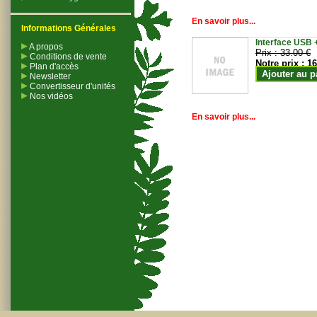
En savoir plus...
Informations Générales
Interface USB +
A propos
Prix :
33.00 €
Conditions de vente
Notre prix :
16
Plan d'accès
Ajouter au p
Newsletter
Convertisseur d'unités
Nos vidéos
En savoir plus...