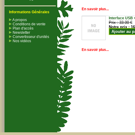
En savoir plus...
Informations Générales
Interface USB +
A propos
Prix :
33.00 €
Conditions de vente
Notre prix :
16
Plan d'accès
Ajouter au p
Newsletter
Convertisseur d'unités
Nos vidéos
En savoir plus...