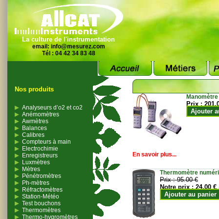
La culture de l'instrumentation
email:
info@mesurez.com
Tél : 04 42 34 83 48
Nos produits
Manomètre
Prix :
201.
Analyseurs d’o2 et co2
Ajouter a
Anémomètres
Awmètres
Balances
Calibres
Compteurs à main
Electrochimie
En savoir plus...
Enregistreurs
Luxmètres
Mètres
Thermomètre numériqu
Pénétromètres
Prix :
95.00 €
Ph-mètres
Notre prix :
24.00 €
Réfractomètres
Ajouter au panier
Station-Météo
Test bouchons
Thermomètres
Thermo-hygromètres