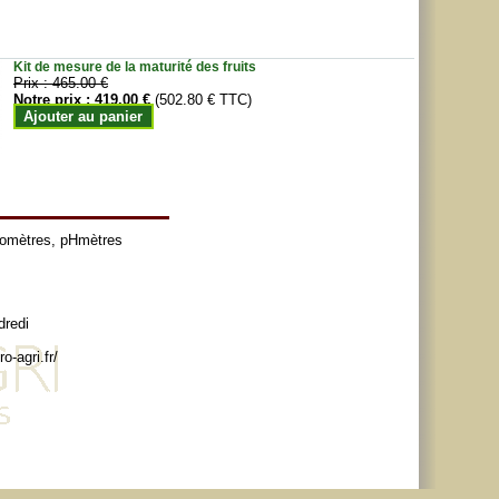
Kit de mesure de la maturité des fruits
Prix :
465.00 €
Notre prix :
419.00 €
(502.80 € TTC)
Ajouter au panier
tomètres
,
pHmètres
dredi
o-agri.fr/