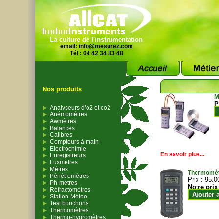
La culture de l'instrumentation
email:
info@mesurez.com
Tél : 04 42 34 83 48
Nos produits
M
P
Analyseurs d’o2 et co2
Anémomètres
Awmètres
Balances
Calibres
Compteurs à main
Electrochimie
En savoir plus...
Enregistreurs
Luxmètres
Mètres
Thermomètr
Pénétromètres
Prix :
95.0
Ph-mètres
Notre prix
Réfractomètres
Ajouter 
Station-Météo
Test bouchons
Thermomètres
Thermo-hygromètres