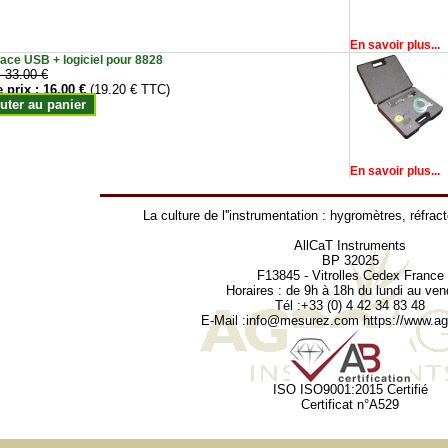
En savoir plus...
face USB + logiciel pour 8828
:
33.00 €
e prix :
16.00 €
(19.20 € TTC)
uter au panier
En savoir plus...
La culture de l''instrumentation :
hygromètres
,
réfrac
AllCaT Instruments
BP 32025
F13845 - Vitrolles Cedex France
Horaires : de 9h à 18h du lundi au ven
Tél :+33 (0) 4 42 34 83 48
E-Mail :
info@mesurez.com
https://www.agr
ISO ISO9001:2015 Certifié
Certificat n°A529