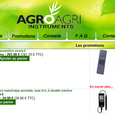
Les promotions
anomètre avancé
rix :
201.00 €
(241.20 € TTC)
Ajouter au panier
En savoir plus...
e numérique portable, type K/J, à double entrées
0 €
 :
24.00 €
(28.80 € TTC)
au panier