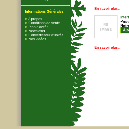
En savoir plus...
Informations Générales
Inter
A propos
Prix 
Conditions de vente
Notr
Plan d'accès
Ajo
Newsletter
Convertisseur d'unités
Nos vidéos
En savoir plus...