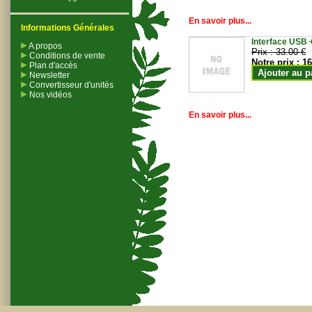
En savoir plus...
Informations Générales
Interface USB +
A propos
Prix :
33.00 €
Conditions de vente
Notre prix :
16
Plan d'accès
Ajouter au p
Newsletter
Convertisseur d'unités
Nos vidéos
En savoir plus...