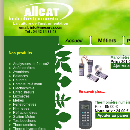
La culture de l'instrumentation
email:
info@mesurez.com
Tél : 04 42 34 83 48
Nos produits
Manomètre
Prix :
201.
Analyseurs d’o2 et co2
Ajouter a
Anémomètres
Awmètres
Balances
Calibres
Compteurs à main
Electrochimie
En savoir plus...
Enregistreurs
Luxmètres
Mètres
Thermomètre numériqu
Pénétromètres
Prix :
95.00 €
Ph-mètres
Notre prix :
24.00 €
Réfractomètres
Ajouter au panier
Station-Météo
Test bouchons
Thermomètres
Thermo-hygromètres