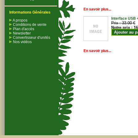
En savoir plus...
Informations Générales
Interface USB +
A propos
Prix :
33.00 €
Conditions de vente
Notre prix :
16
Plan d'accès
Ajouter au p
Newsletter
Convertisseur d'unités
Nos vidéos
En savoir plus...