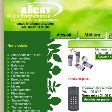
La culture de l'instrumentation
email:
info@mesurez.com
Tél : 04 42 34 83 48
Nos produits
Manomètre
Prix :
201.
Analyseurs d’o2 et co2
Ajouter a
Anémomètres
Awmètres
Balances
Calibres
Compteurs à main
Electrochimie
En savoir plus...
Enregistreurs
Luxmètres
Mètres
Thermomètre numériqu
Pénétromètres
Prix :
95.00 €
Ph-mètres
Notre prix :
24.00 €
Réfractomètres
Ajouter au panier
Station-Météo
Test bouchons
Thermomètres
Thermo-hygromètres