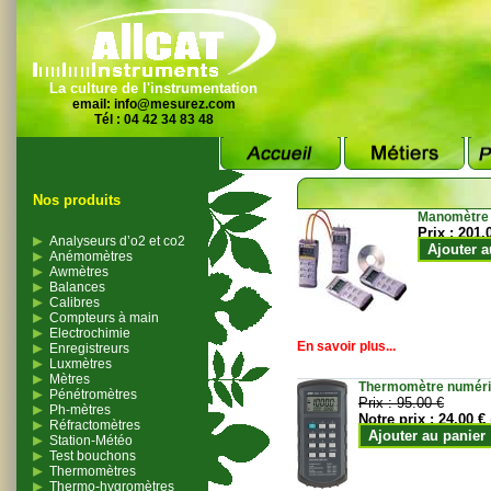
La culture de l'instrumentation
email:
info@mesurez.com
Tél : 04 42 34 83 48
Nos produits
Manomètre
Prix :
201.
Analyseurs d’o2 et co2
Ajouter a
Anémomètres
Awmètres
Balances
Calibres
Compteurs à main
Electrochimie
En savoir plus...
Enregistreurs
Luxmètres
Mètres
Thermomètre numériqu
Pénétromètres
Prix :
95.00 €
Ph-mètres
Notre prix :
24.00 €
Réfractomètres
Ajouter au panier
Station-Météo
Test bouchons
Thermomètres
Thermo-hygromètres