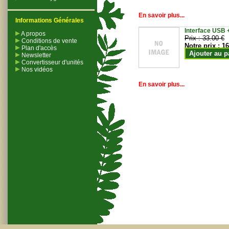
En savoir plus...
Informations Générales
Interface USB +
A propos
Prix :
33.00 €
Conditions de vente
Notre prix :
16
Plan d'accès
Ajouter au p
Newsletter
Convertisseur d'unités
Nos vidéos
En savoir plus...