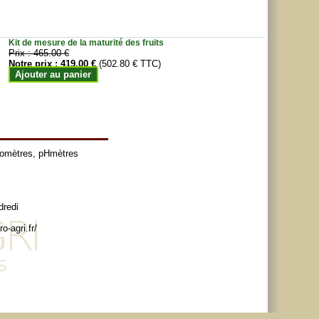
Kit de mesure de la maturité des fruits
Prix :
465.00 €
Notre prix :
419.00 €
(502.80 € TTC)
Ajouter au panier
tomètres
,
pHmètres
dredi
o-agri.fr/