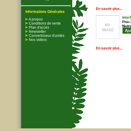
En savoir plus...
Informations Générales
Inter
A propos
Prix 
Conditions de vente
Notr
Plan d'accès
Ajo
Newsletter
Convertisseur d'unités
Nos vidéos
En savoir plus...