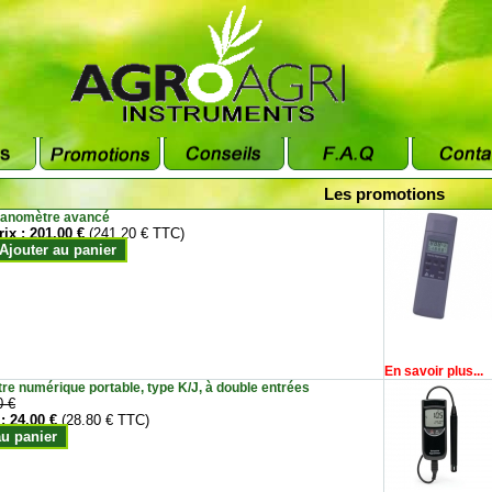
Les promotions
anomètre avancé
rix :
201.00 €
(241.20 € TTC)
Ajouter au panier
En savoir plus...
e numérique portable, type K/J, à double entrées
0 €
 :
24.00 €
(28.80 € TTC)
au panier