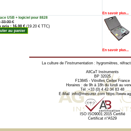
En savoir plus...
face USB + logiciel pour 8828
:
33.00 €
e prix :
16.00 €
(19.20 € TTC)
uter au panier
En savoir plus...
La culture de l''instrumentation :
hygromètres
,
réfrac
AllCaT Instruments
BP 32025
F13845 - Vitrolles Cedex France
Horaires : de 9h à 18h du lundi au ven
Tél :+33 (0) 4 42 34 83 48
E-Mail :
info@mesurez.com
https://www.agr
ISO ISO9001:2015 Certifié
Certificat n°A529