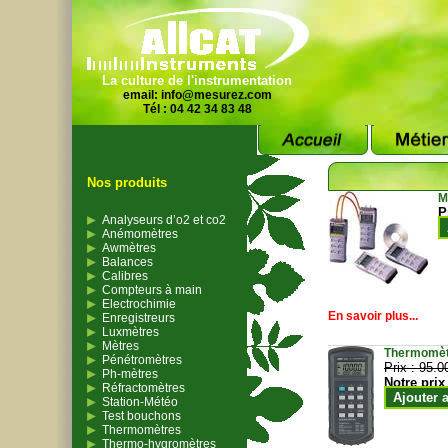
La culture de l'instrumentation
email:
info@mesurez.com
Tél : 04 42 34 83 48
Nos produits
M
P
Analyseurs d’o2 et co2
Anémomètres
Awmètres
Balances
Calibres
Compteurs à main
Electrochimie
En savoir plus...
Enregistreurs
Luxmètres
Mètres
Thermomètr
Pénétromètres
Prix :
95.0
Ph-mètres
Notre prix
Réfractomètres
Ajouter 
Station-Météo
Test bouchons
Thermomètres
Thermo-hygromètres