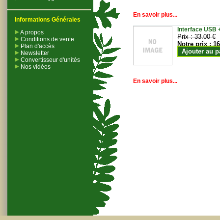
En savoir plus...
Informations Générales
Interface USB +
A propos
Prix :
33.00 €
Conditions de vente
Notre prix :
16
Plan d'accès
Ajouter au p
Newsletter
Convertisseur d'unités
Nos vidéos
En savoir plus...