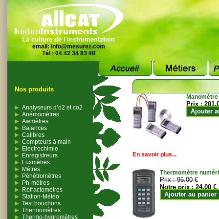
La culture de l'instrumentation
email:
info@mesurez.com
Tél : 04 42 34 83 48
Nos produits
Manomètre
Prix :
201.
Analyseurs d’o2 et co2
Ajouter a
Anémomètres
Awmètres
Balances
Calibres
Compteurs à main
Electrochimie
En savoir plus...
Enregistreurs
Luxmètres
Mètres
Thermomètre numériqu
Pénétromètres
Prix :
95.00 €
Ph-mètres
Notre prix :
24.00 €
Réfractomètres
Ajouter au panier
Station-Météo
Test bouchons
Thermomètres
Thermo-hygromètres