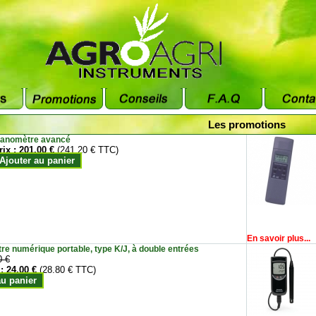
Les promotions
anomètre avancé
rix :
201.00 €
(241.20 € TTC)
Ajouter au panier
En savoir plus...
e numérique portable, type K/J, à double entrées
0 €
 :
24.00 €
(28.80 € TTC)
au panier