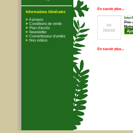
En savoir plus...
Informations Générales
Inter
A propos
Prix 
Conditions de vente
Notr
Plan d'accès
Ajo
Newsletter
Convertisseur d'unités
Nos vidéos
En savoir plus...