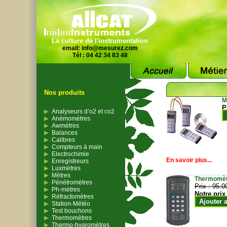
La culture de l'instrumentation
email:
info@mesurez.com
Tél : 04 42 34 83 48
Nos produits
M
P
Analyseurs d’o2 et co2
Anémomètres
Awmètres
Balances
Calibres
Compteurs à main
Electrochimie
En savoir plus...
Enregistreurs
Luxmètres
Mètres
Thermomètr
Pénétromètres
Prix :
95.0
Ph-mètres
Notre prix
Réfractomètres
Ajouter 
Station-Météo
Test bouchons
Thermomètres
Thermo-hygromètres