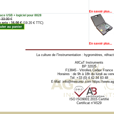
En savoir plus...
face USB + logiciel pour 8828
:
33.00 €
e prix :
16.00 €
(19.20 € TTC)
uter au panier
En savoir plus...
La culture de l''instrumentation :
hygromètres
,
réfrac
AllCaT Instruments
BP 32025
F13845 - Vitrolles Cedex France
Horaires : de 9h à 18h du lundi au ven
Tél :+33 (0) 4 42 34 83 48
E-Mail :
info@mesurez.com
https://www.agr
ISO ISO9001:2015 Certifié
Certificat n°A529