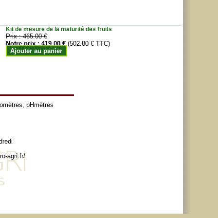
Kit de mesure de la maturité des fruits
Prix :
465.00 €
Notre prix :
419.00 €
(502.80 € TTC)
Ajouter au panier
tomètres
,
pHmètres
dredi
o-agri.fr/