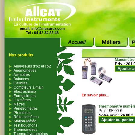
La culture de l'instrumentation
email:
info@mesurez.com
Tél : 04 42 34 83 48
Nos produits
Manomètre
Prix :
201.
Analyseurs d’o2 et co2
Ajouter a
Anémomètres
Awmètres
Balances
Calibres
Compteurs à main
Electrochimie
En savoir plus...
Enregistreurs
Luxmètres
Mètres
Thermomètre numériqu
Pénétromètres
Prix :
95.00 €
Ph-mètres
Notre prix :
24.00 €
Réfractomètres
Ajouter au panier
Station-Météo
Test bouchons
Thermomètres
Thermo-hygromètres