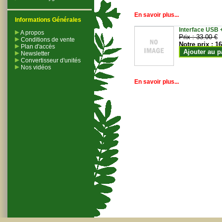
En savoir plus...
Informations Générales
Interface USB +
A propos
Prix :
33.00 €
Conditions de vente
Notre prix :
16
Plan d'accès
Ajouter au p
Newsletter
Convertisseur d'unités
Nos vidéos
En savoir plus...