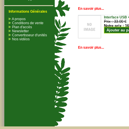
En savoir plus...
Informations Générales
Interface USB +
A propos
Prix :
33.00 €
Conditions de vente
Notre prix :
16
Plan d'accès
Ajouter au p
Newsletter
Convertisseur d'unités
Nos vidéos
En savoir plus...