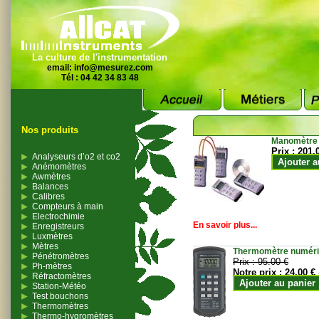
La culture de l'instrumentation
email:
info@mesurez.com
Tél : 04 42 34 83 48
Nos produits
Manomètre
Prix :
201.
Analyseurs d’o2 et co2
Ajouter a
Anémomètres
Awmètres
Balances
Calibres
Compteurs à main
Electrochimie
En savoir plus...
Enregistreurs
Luxmètres
Mètres
Thermomètre numériqu
Pénétromètres
Prix :
95.00 €
Ph-mètres
Notre prix :
24.00 €
Réfractomètres
Ajouter au panier
Station-Météo
Test bouchons
Thermomètres
Thermo-hygromètres