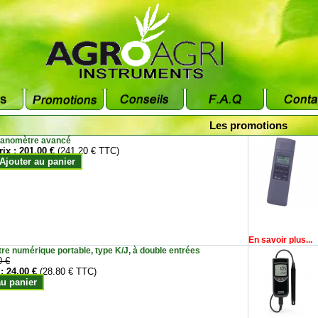
Les promotions
anomètre avancé
rix :
201.00 €
(241.20 € TTC)
Ajouter au panier
En savoir plus...
e numérique portable, type K/J, à double entrées
0 €
 :
24.00 €
(28.80 € TTC)
au panier