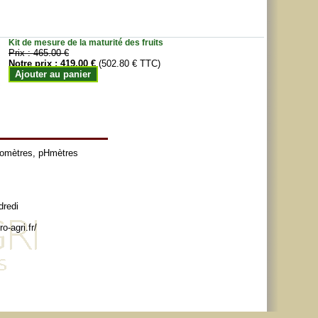
Kit de mesure de la maturité des fruits
Prix :
465.00 €
Notre prix :
419.00 €
(502.80 € TTC)
Ajouter au panier
tomètres
,
pHmètres
dredi
o-agri.fr/