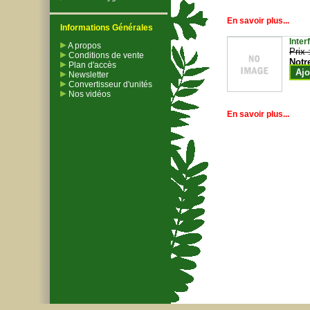
En savoir plus...
Informations Générales
Inter
A propos
Prix 
Conditions de vente
Notr
Plan d'accès
Ajo
Newsletter
Convertisseur d'unités
Nos vidéos
En savoir plus...