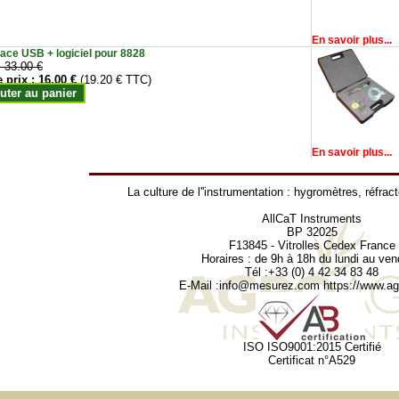
En savoir plus...
face USB + logiciel pour 8828
:
33.00 €
e prix :
16.00 €
(19.20 € TTC)
uter au panier
En savoir plus...
La culture de l''instrumentation :
hygromètres
,
réfrac
AllCaT Instruments
BP 32025
F13845 - Vitrolles Cedex France
Horaires : de 9h à 18h du lundi au ven
Tél :+33 (0) 4 42 34 83 48
E-Mail :
info@mesurez.com
https://www.agr
ISO ISO9001:2015 Certifié
Certificat n°A529