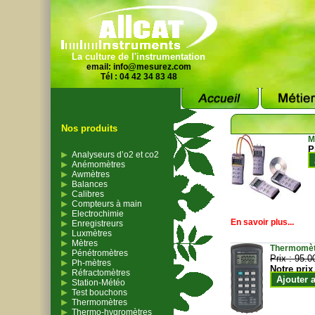
La culture de l'instrumentation
email:
info@mesurez.com
Tél : 04 42 34 83 48
Nos produits
M
P
Analyseurs d’o2 et co2
Anémomètres
Awmètres
Balances
Calibres
Compteurs à main
Electrochimie
En savoir plus...
Enregistreurs
Luxmètres
Mètres
Thermomètr
Pénétromètres
Prix :
95.0
Ph-mètres
Notre prix
Réfractomètres
Ajouter 
Station-Météo
Test bouchons
Thermomètres
Thermo-hygromètres