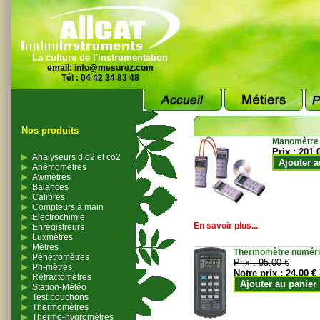
La culture de l'instrumentation
email:
info@mesurez.com
Tél : 04 42 34 83 48
Nos produits
Manomètre
Prix :
201.
Analyseurs d’o2 et co2
Ajouter a
Anémomètres
Awmètres
Balances
Calibres
Compteurs à main
Electrochimie
En savoir plus...
Enregistreurs
Luxmètres
Mètres
Thermomètre numériqu
Pénétromètres
Prix :
95.00 €
Ph-mètres
Notre prix :
24.00 €
Réfractomètres
Ajouter au panier
Station-Météo
Test bouchons
Thermomètres
Thermo-hygromètres