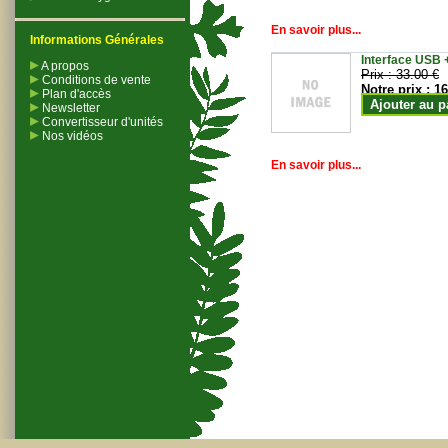
En savoir plus...
Informations Générales
Interface USB +
A propos
Prix :
33.00 €
Conditions de vente
Notre prix :
16
Plan d'accès
Ajouter au p
Newsletter
Convertisseur d'unités
Nos vidéos
En savoir plus...