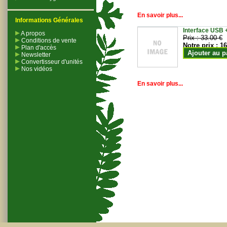
En savoir plus...
Informations Générales
Interface USB +
A propos
Prix :
33.00 €
Conditions de vente
Notre prix :
16
Plan d'accès
Ajouter au p
Newsletter
Convertisseur d'unités
Nos vidéos
En savoir plus...