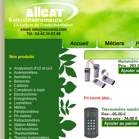
La culture de l'instrumentation
email:
info@mesurez.com
Tél : 04 42 34 83 48
Nos produits
Manomètre
Prix :
201.
Analyseurs d’o2 et co2
Ajouter a
Anémomètres
Awmètres
Balances
Calibres
Compteurs à main
Electrochimie
En savoir plus...
Enregistreurs
Luxmètres
Mètres
Thermomètre numériqu
Pénétromètres
Prix :
95.00 €
Ph-mètres
Notre prix :
24.00 €
Réfractomètres
Ajouter au panier
Station-Météo
Test bouchons
Thermomètres
Thermo-hygromètres