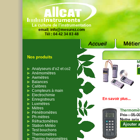
La culture de l'instrumentation
email:
info@mesurez.com
Tél : 04 42 34 83 48
Nos produits
M
P
Analyseurs d’o2 et co2
Anémomètres
Awmètres
Balances
Calibres
Compteurs à main
Electrochimie
En savoir plus...
Enregistreurs
Luxmètres
Mètres
Thermomètr
Pénétromètres
Prix :
95.0
Ph-mètres
Notre prix
Réfractomètres
Ajouter 
Station-Météo
Test bouchons
Thermomètres
Thermo-hygromètres