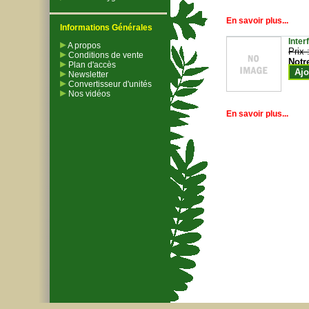
En savoir plus...
Informations Générales
Inter
A propos
Prix 
Conditions de vente
Notr
Plan d'accès
Ajo
Newsletter
Convertisseur d'unités
Nos vidéos
En savoir plus...