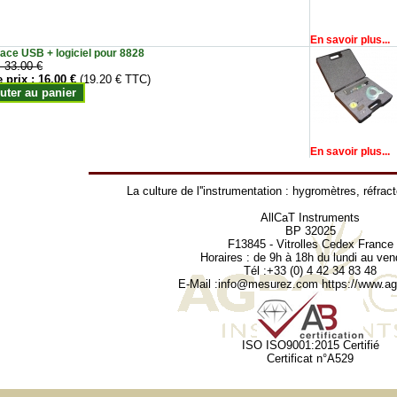
En savoir plus...
face USB + logiciel pour 8828
:
33.00 €
e prix :
16.00 €
(19.20 € TTC)
uter au panier
En savoir plus...
La culture de l''instrumentation :
hygromètres
,
réfrac
AllCaT Instruments
BP 32025
F13845 - Vitrolles Cedex France
Horaires : de 9h à 18h du lundi au ven
Tél :+33 (0) 4 42 34 83 48
E-Mail :
info@mesurez.com
https://www.agr
ISO ISO9001:2015 Certifié
Certificat n°A529