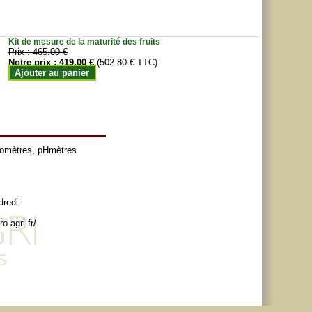
Kit de mesure de la maturité des fruits
Prix :
465.00 €
Notre prix :
419.00 €
(502.80 € TTC)
Ajouter au panier
tomètres
,
pHmètres
dredi
o-agri.fr/