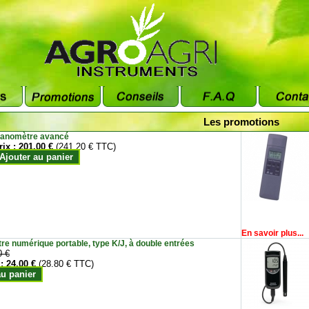
Les promotions
anomètre avancé
rix :
201.00 €
(241.20 € TTC)
Ajouter au panier
En savoir plus...
e numérique portable, type K/J, à double entrées
0 €
 :
24.00 €
(28.80 € TTC)
au panier