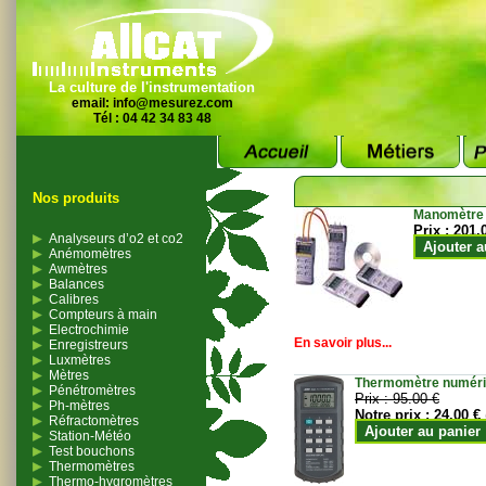
La culture de l'instrumentation
email:
info@mesurez.com
Tél : 04 42 34 83 48
Nos produits
Manomètre
Prix :
201.
Analyseurs d’o2 et co2
Ajouter a
Anémomètres
Awmètres
Balances
Calibres
Compteurs à main
Electrochimie
En savoir plus...
Enregistreurs
Luxmètres
Mètres
Thermomètre numériqu
Pénétromètres
Prix :
95.00 €
Ph-mètres
Notre prix :
24.00 €
Réfractomètres
Ajouter au panier
Station-Météo
Test bouchons
Thermomètres
Thermo-hygromètres