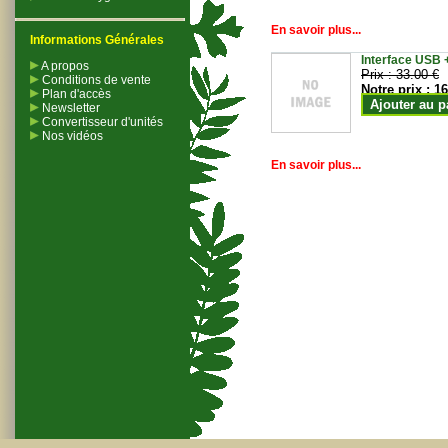
En savoir plus...
Informations Générales
Interface USB +
A propos
Prix :
33.00 €
Conditions de vente
Notre prix :
16
Plan d'accès
Ajouter au p
Newsletter
Convertisseur d'unités
Nos vidéos
En savoir plus...