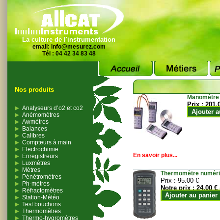
La culture de l'instrumentation
email:
info@mesurez.com
Tél : 04 42 34 83 48
Nos produits
Manomètre
Prix :
201.
Analyseurs d’o2 et co2
Ajouter a
Anémomètres
Awmètres
Balances
Calibres
Compteurs à main
Electrochimie
En savoir plus...
Enregistreurs
Luxmètres
Mètres
Thermomètre numériqu
Pénétromètres
Prix :
95.00 €
Ph-mètres
Notre prix :
24.00 €
Réfractomètres
Ajouter au panier
Station-Météo
Test bouchons
Thermomètres
Thermo-hygromètres