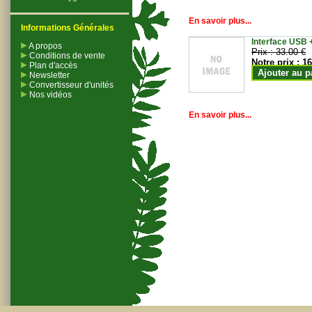
En savoir plus...
Informations Générales
Interface USB +
A propos
Prix :
33.00 €
Conditions de vente
Notre prix :
16
Plan d'accès
Ajouter au p
Newsletter
Convertisseur d'unités
Nos vidéos
En savoir plus...