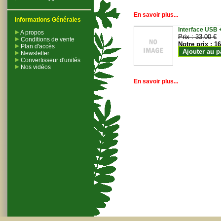
En savoir plus...
Informations Générales
Interface USB +
A propos
Prix :
33.00 €
Conditions de vente
Notre prix :
16
Plan d'accès
Ajouter au p
Newsletter
Convertisseur d'unités
Nos vidéos
En savoir plus...