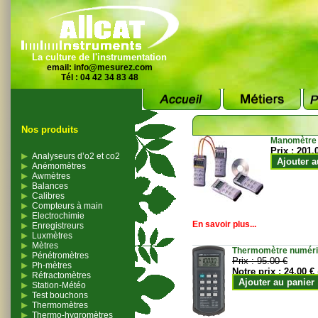
La culture de l'instrumentation
email:
info@mesurez.com
Tél : 04 42 34 83 48
Nos produits
Manomètre
Prix :
201.
Analyseurs d’o2 et co2
Ajouter a
Anémomètres
Awmètres
Balances
Calibres
Compteurs à main
Electrochimie
En savoir plus...
Enregistreurs
Luxmètres
Mètres
Thermomètre numériqu
Pénétromètres
Prix :
95.00 €
Ph-mètres
Notre prix :
24.00 €
Réfractomètres
Ajouter au panier
Station-Météo
Test bouchons
Thermomètres
Thermo-hygromètres