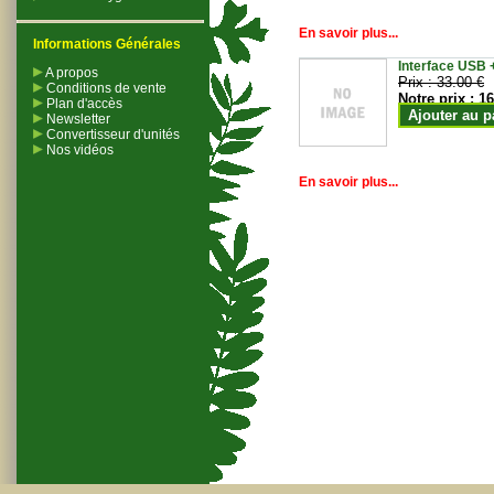
En savoir plus...
Informations Générales
Interface USB +
A propos
Prix :
33.00 €
Conditions de vente
Notre prix :
16
Plan d'accès
Ajouter au p
Newsletter
Convertisseur d'unités
Nos vidéos
En savoir plus...