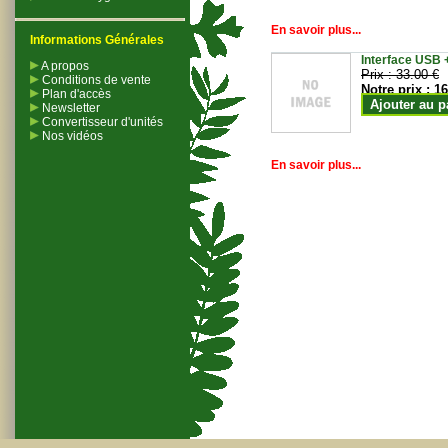
En savoir plus...
Informations Générales
Interface USB +
A propos
Prix :
33.00 €
Conditions de vente
Notre prix :
16
Plan d'accès
Ajouter au p
Newsletter
Convertisseur d'unités
Nos vidéos
En savoir plus...