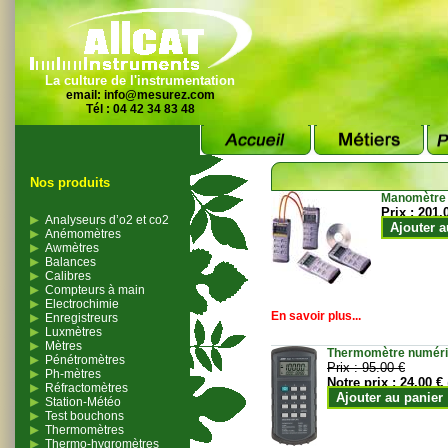
La culture de l'instrumentation
email:
info@mesurez.com
Tél : 04 42 34 83 48
Nos produits
Manomètre
Prix :
201.
Analyseurs d’o2 et co2
Ajouter a
Anémomètres
Awmètres
Balances
Calibres
Compteurs à main
Electrochimie
En savoir plus...
Enregistreurs
Luxmètres
Mètres
Thermomètre numériqu
Pénétromètres
Prix :
95.00 €
Ph-mètres
Notre prix :
24.00 €
Réfractomètres
Ajouter au panier
Station-Météo
Test bouchons
Thermomètres
Thermo-hygromètres