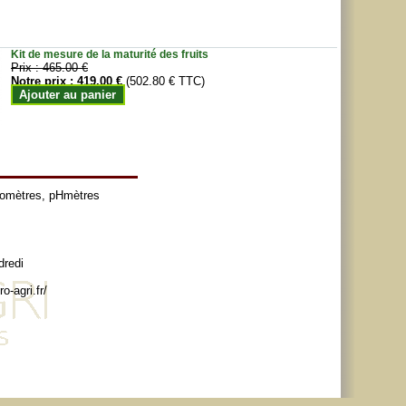
Kit de mesure de la maturité des fruits
Prix :
465.00 €
Notre prix :
419.00 €
(502.80 € TTC)
Ajouter au panier
tomètres
,
pHmètres
dredi
o-agri.fr/