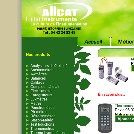
La culture de l'instrumentation
email:
info@mesurez.com
Tél : 04 42 34 83 48
Nos produits
M
P
Analyseurs d’o2 et co2
Anémomètres
Awmètres
Balances
Calibres
Compteurs à main
Electrochimie
En savoir plus...
Enregistreurs
Luxmètres
Mètres
Thermomètr
Pénétromètres
Prix :
95.0
Ph-mètres
Notre prix
Réfractomètres
Ajouter 
Station-Météo
Test bouchons
Thermomètres
Thermo-hygromètres