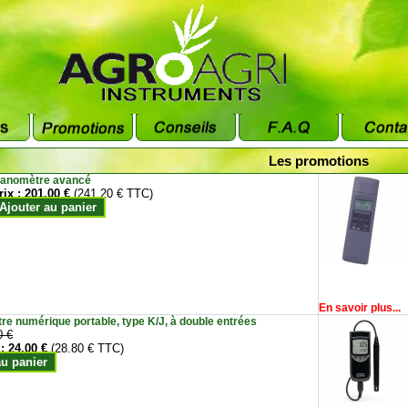
Les promotions
anomètre avancé
rix :
201.00 €
(241.20 € TTC)
Ajouter au panier
En savoir plus...
e numérique portable, type K/J, à double entrées
0 €
 :
24.00 €
(28.80 € TTC)
au panier