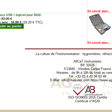
En savoir plus...
face USB + logiciel pour 8828
:
33.00 €
e prix :
16.00 €
(19.20 € TTC)
uter au panier
En savoir plus...
La culture de l''instrumentation :
hygromètres
,
réfrac
AllCaT Instruments
BP 32025
F13845 - Vitrolles Cedex France
Horaires : de 9h à 18h du lundi au ven
Tél :+33 (0) 4 42 34 83 48
E-Mail :
info@mesurez.com
https://www.agr
ISO ISO9001:2015 Certifié
Certificat n°A529