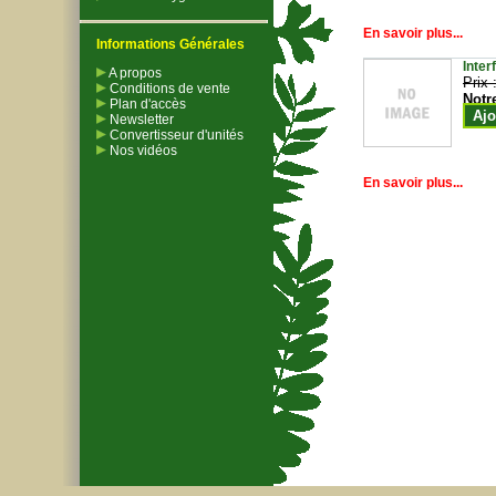
En savoir plus...
Informations Générales
Inter
A propos
Prix 
Conditions de vente
Notr
Plan d'accès
Ajo
Newsletter
Convertisseur d'unités
Nos vidéos
En savoir plus...