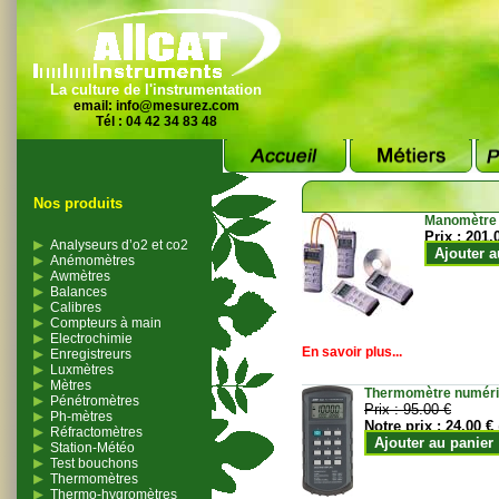
La culture de l'instrumentation
email:
info@mesurez.com
Tél : 04 42 34 83 48
Nos produits
Manomètre
Prix :
201.
Analyseurs d’o2 et co2
Ajouter a
Anémomètres
Awmètres
Balances
Calibres
Compteurs à main
Electrochimie
En savoir plus...
Enregistreurs
Luxmètres
Mètres
Thermomètre numériqu
Pénétromètres
Prix :
95.00 €
Ph-mètres
Notre prix :
24.00 €
Réfractomètres
Ajouter au panier
Station-Météo
Test bouchons
Thermomètres
Thermo-hygromètres