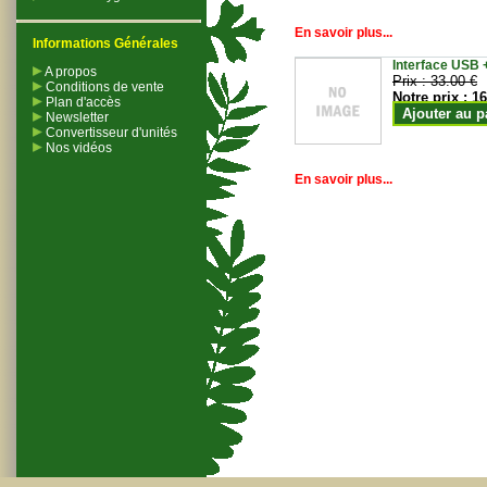
En savoir plus...
Informations Générales
Interface USB +
A propos
Prix :
33.00 €
Conditions de vente
Notre prix :
16
Plan d'accès
Ajouter au p
Newsletter
Convertisseur d'unités
Nos vidéos
En savoir plus...