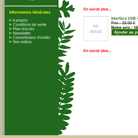
En savoir plus...
Informations Générales
Interface USB +
A propos
Prix :
33.00 €
Conditions de vente
Notre prix :
16
Plan d'accès
Ajouter au p
Newsletter
Convertisseur d'unités
Nos vidéos
En savoir plus...