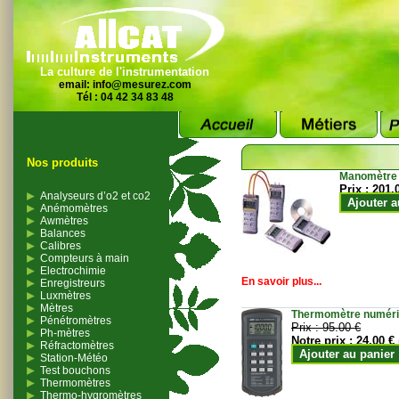
La culture de l'instrumentation
email:
info@mesurez.com
Tél : 04 42 34 83 48
Nos produits
Manomètre
Prix :
201.
Analyseurs d’o2 et co2
Ajouter a
Anémomètres
Awmètres
Balances
Calibres
Compteurs à main
Electrochimie
En savoir plus...
Enregistreurs
Luxmètres
Mètres
Thermomètre numériqu
Pénétromètres
Prix :
95.00 €
Ph-mètres
Notre prix :
24.00 €
Réfractomètres
Ajouter au panier
Station-Météo
Test bouchons
Thermomètres
Thermo-hygromètres