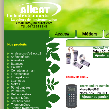
La culture de l'instrumentation
email:
info@mesurez.com
Tél : 04 42 34 83 48
Nos produits
Manomètre
Prix :
201.
Analyseurs d’o2 et co2
Ajouter a
Anémomètres
Awmètres
Balances
Calibres
Compteurs à main
Electrochimie
En savoir plus...
Enregistreurs
Luxmètres
Mètres
Thermomètre numériqu
Pénétromètres
Prix :
95.00 €
Ph-mètres
Notre prix :
24.00 €
Réfractomètres
Ajouter au panier
Station-Météo
Test bouchons
Thermomètres
Thermo-hygromètres