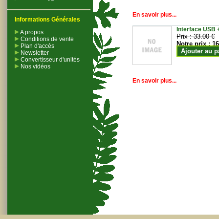
En savoir plus...
Informations Générales
Interface USB +
A propos
Prix :
33.00 €
Conditions de vente
Notre prix :
16
Plan d'accès
Ajouter au p
Newsletter
Convertisseur d'unités
Nos vidéos
En savoir plus...