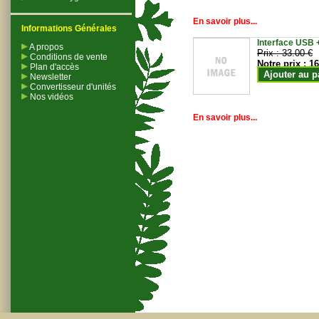
En savoir plus...
Informations Générales
Interface USB +
A propos
Prix :
33.00 €
Conditions de vente
Notre prix :
16
Plan d'accès
Ajouter au p
Newsletter
Convertisseur d'unités
Nos vidéos
En savoir plus...