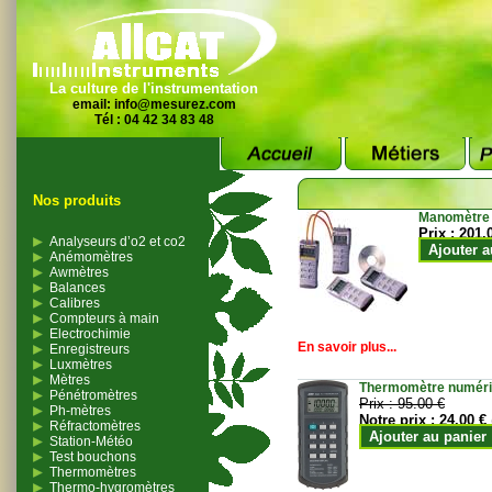
La culture de l'instrumentation
email:
info@mesurez.com
Tél : 04 42 34 83 48
Nos produits
Manomètre
Prix :
201.
Analyseurs d’o2 et co2
Ajouter a
Anémomètres
Awmètres
Balances
Calibres
Compteurs à main
Electrochimie
En savoir plus...
Enregistreurs
Luxmètres
Mètres
Thermomètre numériqu
Pénétromètres
Prix :
95.00 €
Ph-mètres
Notre prix :
24.00 €
Réfractomètres
Ajouter au panier
Station-Météo
Test bouchons
Thermomètres
Thermo-hygromètres